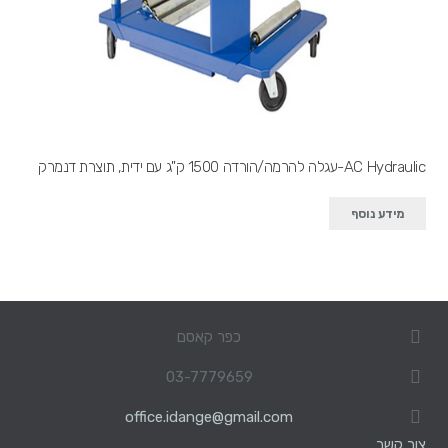
AC Hydraulic-עגלה להרמה/הורדה 1500 ק"ג עם ידית, תוצרת דנמרק
מידע נוסף
כפר קאסם
03-7779659
office.idange@gmail.com
צור קשר