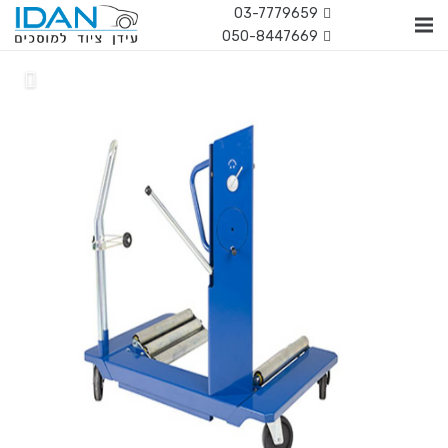
03-7779659
050-8447669