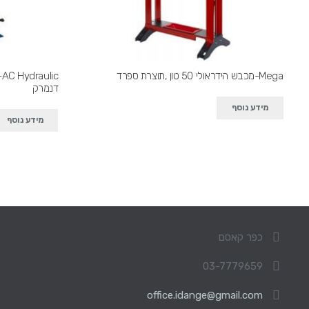
Mega-מכבש הידראולי 50 טון ,תוצרת ספרד
דנמרק
מידע נוסף
מידע נוסף
כפר קאסם
03-7779659
office.idange@gmail.com