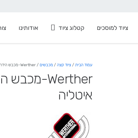
ציוד למוסכים
קטלוג ציוד
אודותינו
צור
ציוד למערכות מיזוג
עגלה להרמה/הורדת גלגלים
עמוד הבית
/
ציוד קצה
/
מכבשים
/ Werther-מכבש הידראולי 20 טון ,תוצרת איטליה
איטליה