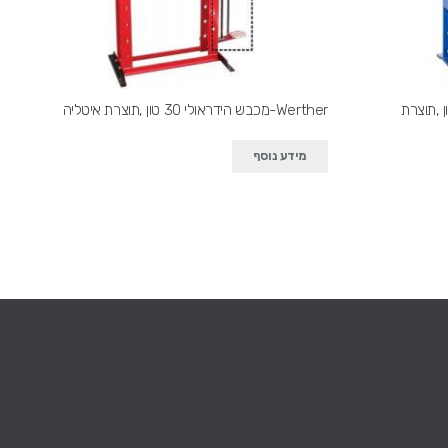
AC -מכבש הידראולי 60 טון ,תוצרת
Werther-מכבש הידראולי 30 טון ,תוצרת איטליה
מידע נוסף