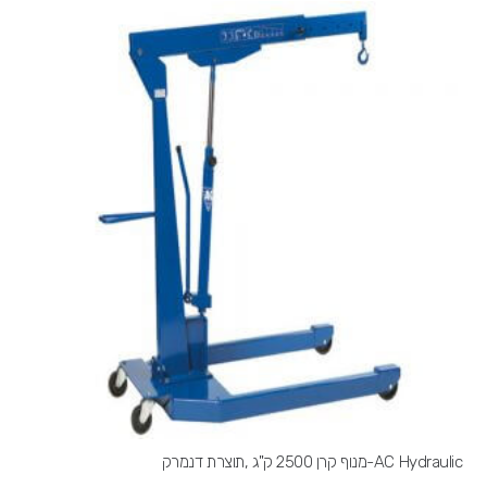
AC Hydraulic-מנוף קרן 2500 ק"ג ,תוצרת דנמרק