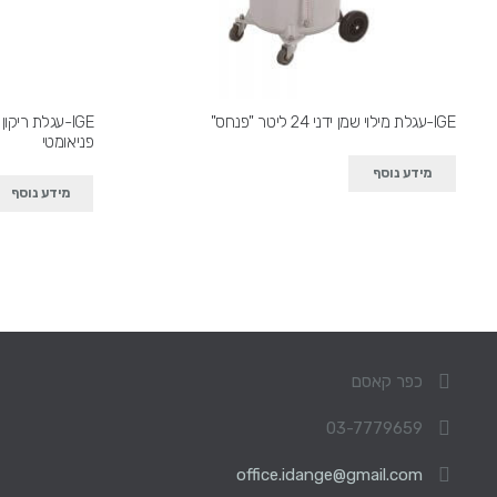
IGE-עגלת מילוי שמן ידני 24 ליטר "פנחס"
IGE-עגלת ריק
פניאומטי
מידע נוסף
מידע נוסף
כפר קאסם
03-7779659
office.idange@gmail.com