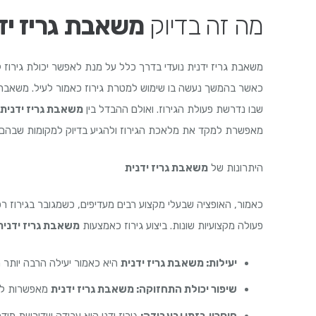
מה זה בדיוק
משאבת גריז יד
משאבת גריז ידנית נועדי בדרך כלל על מנת לאפשר יכולת גירוז לא
כאשר בהמשך נעשה בו שימוש למטרת גירוז כאמור לעיל. משאבת הג
שבו נדרשת פעולת הגירוז. ואולם ההבדל בין
משאבת גריז ידנית
מאפשרת למקד את מלאכת הגירוז ולהגיע בדיוק למקומות שבהם 
היתרונות של
משאבת גריז ידנית
כאמור, האופציה שבעלי מקצוע רבים מעדיפים, כשמגובר בגירוז רכב
פעולה מקצועיות שונות. ביצוע גירוז כאמצעות
משאבת גריז ידנית
יעילות: משאבת גריז ידנית
היא כאמור יעילה הרבה יותר מ
שיפור יכולת התחזוקה: משאבת גריז ידנית
מאפשרות לאח
חיסכון בזמן ובעבודה:
גירוז ידני הוא עבודה שדורשת מיד