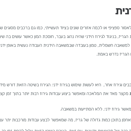
נית
סור ספציפי או לכמה אזורים שונים בציוד תעשייתי, כמו גם ברכבים מסוגים שו
ריז, בניגוד לגירוז הידני שהיה נהוג בעבר, חוסכת המון כאשר עושים בה שי
למשאבה חשמלית, טמון בעובדה שבמשאבה הידנית העבודה נעשית באופן ידני,
הגריז נדרש באמת.
ים וגירוז אחר, היא לעשות שימוש בגירוז ידני. הגירוז בשיטה הזאת דורש מיד
מקצר מאד את המלאכה ומאפשר ביצוע עבודות גירוז רבות יותר בתוך זמן קצר 
אשר גירוז ידני, ללא הסתייעות במשאבה.
סן בתוכן כמות גדולה של גריז, מה שמאפשר לבצע עבודות מורכבות יתר עם
ה רבה של מקצועיות וידענות. עם זאת, הגירוז בשיטי הזאת עלול לקחת זמן רב 