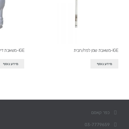
IGE-משאבת שמן לפח/חבית
IGE-משאבת דיאפרגמה להעברת שמנים סולר ונפט
מידע נוסף
מידע נוסף
כפר קאסם
03-7779659