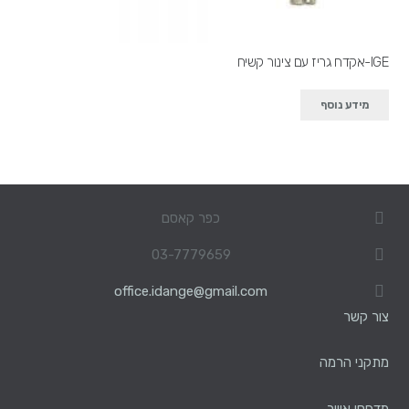
IGE-אקדח גריז עם צינור קשיח
מידע נוסף
כפר קאסם
03-7779659
office.idange@gmail.com
צור קשר
מתקני הרמה
מדחסי אוויר