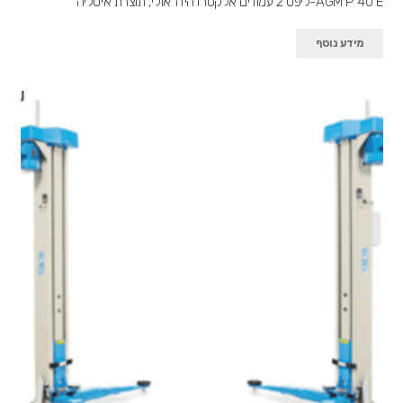
AGM P 40 E-ליפט 2 עמודים אלקטרו הידראולי, תוצרת איטליה
מידע נוסף