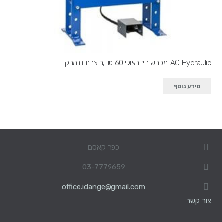
AC Hydraulic-מכבש הידראולי 60 טון ,תוצרת דנמרק
מידע נוסף
כפר קאסם
03-7779659
office.idange@gmail.com
צור קשר