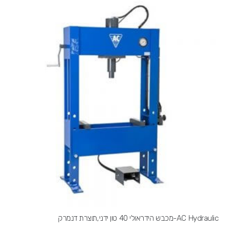
AC Hydraulic-מכבש הידראולי 40 טון ידני,תוצרת דנמרק