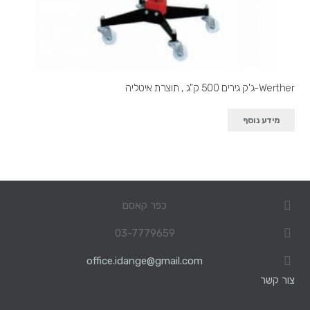
Werther-ג'ק גירים 500 ק"ג , תוצרת איטליה
מידע נוסף
כפר קאסם
03-7779659
office.idange@gmail.com
צור קשר