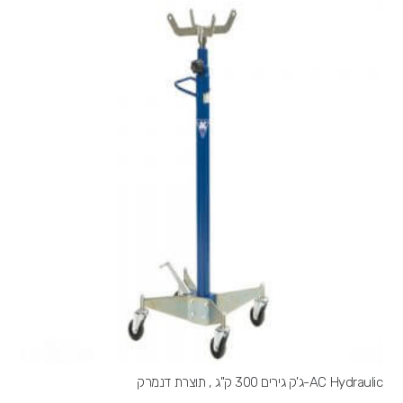
AC Hydraulic-ג'ק גירים 300 ק"ג , תוצרת דנמרק