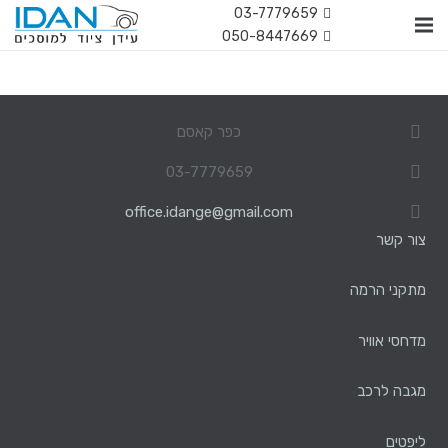
03-7779659
050-8447669
כפר קאסם
03-7779659
office.idange@gmail.com
צור קשר
מתקני הרמה
מדחסי אוויר
מגבה לרכב
ליפטים