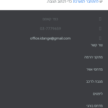
יש
להתחבר למערכת
כדי לכתוב תגובה.
כפר קאסם
03-7779659
office.idange@gmail.com
צור קשר
מתקני הרמה
מדחסי אוויר
מגבה לרכב
ליפטים
מדחס בורגי